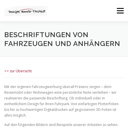
Zum
Inhalt
Menü
springen
Produkte & Leistungen
Service
Über uns
BESCHRIFTUNGEN VON
FAHRZEUGEN UND ANHÄNGERN
Team
Karte
Kontakt
<< zur Übersicht
Impressum & Datenschutz
Mit der eigenen Fahrzeugwerbung überall Präsenz zeigen – dem
Reisemobil oder Wohnwagen eine persönliche Note verleihen – wir
realisieren die passende Beschriftung. Ob individuell oder in
einheitlichem Design für Ihren Fuhrpark. Von einfarbigen Plotterfolien
bis hin zu hochwertigen Digitaldrucken auf gegossenen 3D-Folien ist
alles möglich.
Auf den folgenden Bildern sind Beispiele unserer Arbeiten zu sehen.